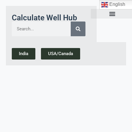
English
Calculate Well Hub
Today Gold Rate Updates india
India
USA/Canada